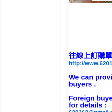
往線上訂購單 (Ent
http://www.6201
We can provid
buyers .
Foreign buye
for details :