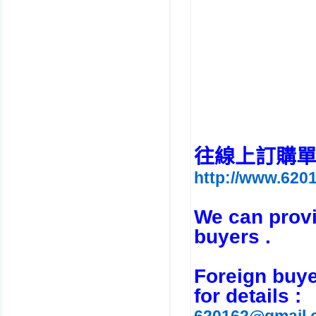
往線上訂購單 (Ent
http://www.6201
We can provid
buyers .
Foreign buye
for details :