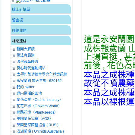
線上訂購單
留言板
聯絡我們
這是永安蘭園栽
相關連結
成株報歲蘭 山川
新聞大解讀
上揚直挺 , 甚
稅法真霸道
法稅改革聯盟
前後 , 花色為
良心時代運動網站
本品之成株種苗
太極門氣功養生學會全球資訊網
永安蘭園 露天賣場 : 620162
故從不噴農藥 
我的 twitter
本品之成株種苗讓
邁向樂活的園地
本品以裸根運送 
蘭花產業（Orchid Industry）
花花世界（Flowers World）
網路花壇（Plant-seeds）
美國蘭花協會（AOS）
英國皇家蘭藝協會 ( RHS )
澳洲蘭協 ( Orchids Australia )