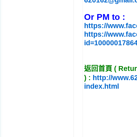
620162@gmail.
Or PM to :
https://www.fa
https://www.fa
id=1000001786
返回首頁 ( Return
)
:
http://www.6
index.html