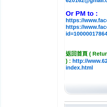
620162@gmail.
Or PM to :
https://www.fa
https://www.fa
id=1000001786
返回首頁 ( Return
)
:
http://www.6
index.html