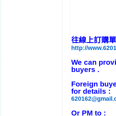
往線上訂購單 (Ent
http://www.6201
We can provid
buyers .
Foreign buye
for details :
620162@gmail.
Or PM to :