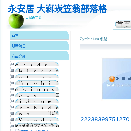
永安居 大嵙崁笠翁部落格
大嵙崁笠翁
首頁
Cymbidium 蕙蘭
最新消息
商品介紹
22238399751270