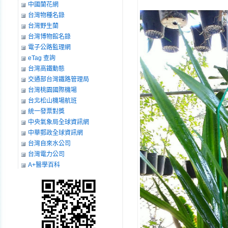
中國蘭花網
台灣物種名錄
台灣野生蘭
台灣博物館名錄
電子公路監理網
eTag 查詢
台灣高鐵動態
交通部台灣鐵路管理局
台灣桃園國際機場
台北松山機場航班
統一發票對獎
中央氣象局全球資訊網
中華郵政全球資訊網
台灣自來水公司
台灣電力公司
A+醫學百科