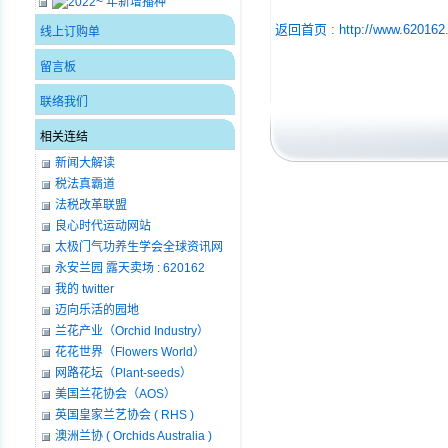
返回首页 :
http://www.620162.
线上订购单
留言板
联络我们
相关连结
新闻大解读
税法真霸道
法税改革联盟
良心时代运动网站
太极门气功养生学会全球资讯网
永安兰园 露天卖场 : 620162
我的 twitter
迈向乐活的园地
兰花产业（Orchid Industry）
花花世界（Flowers World）
网路花坛（Plant-seeds）
美国兰花协会（AOS）
英国皇家兰艺协会 ( RHS )
澳洲兰协 ( Orchids Australia )