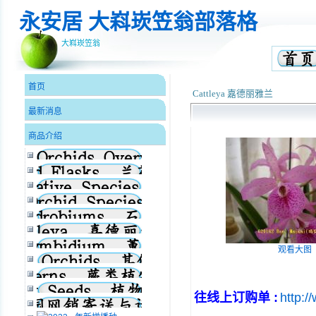
永安居 大嵙崁笠翁部落格
大嵙崁笠翁
首页
Cattleya 嘉德丽雅兰
最新消息
商品介绍
观看大图
往线上订购单 :
http:/